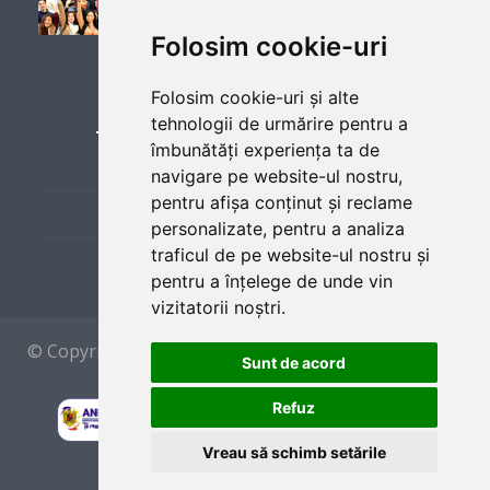
Yes
Folosim cookie-uri
LINKURI UTILE
Folosim cookie-uri și alte
tehnologii de urmărire pentru a
Employer
îmbunătăți experiența ta de
Cere Lista de Joburi
navigare pe website-ul nostru,
Clarks Market CO
(
website)
pentru afișa conținut și reclame
Prezentare Program
personalizate, pentru a analiza
Deli Worker: - Respond to customer queries, make
traficul de pe website-ul nostru și
Sponsors and Partners
product recommendations and provide samples. - Help
pentru a înțelege de unde vin
customers locate, choose and buy products. - Weigh, label,
vizitatorii noștri.
package and make products ready for billing and delivery. -
Stock and organize displays and showcases. - Clean the
© Copyright 2012 by
CAEP
ROMANIA - Made With
work areas and maintain tools and equipment. - Coordinate
Sunt de acord
In București
with other staff in following food safety and hygiene
procedures according to company policy. - Ensure prompt
Refuz
service and high level of customer satisfaction.
Vreau să schimb setările