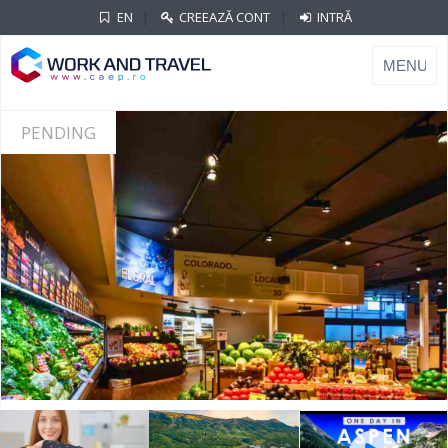
|
|
EN
CREEAZĂ CONT
INTRĂ
PENDING