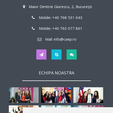
0$/weekly
Maior Dimitrie Giurescu, 2, București
Job Details
Mobile: +40 768 531 643
in offices
Mobile: +40 763 077 861
Tips
Mail: info@caep.ro
No
Hours
ECHIPA NOASTRA
32
Interview
-
Second Job