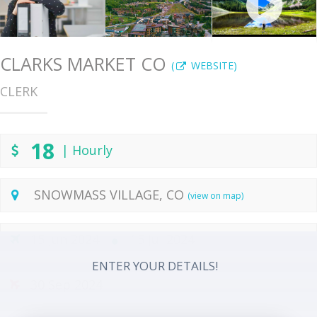
CLARKS MARKET CO
(
WEBSITE)
CLERK
18
| Hourly
SNOWMASS VILLAGE, CO
(view on map)
15 Jun 2024
15 Jul 2024
ENTER YOUR DETAILS!
30 Sep 2024