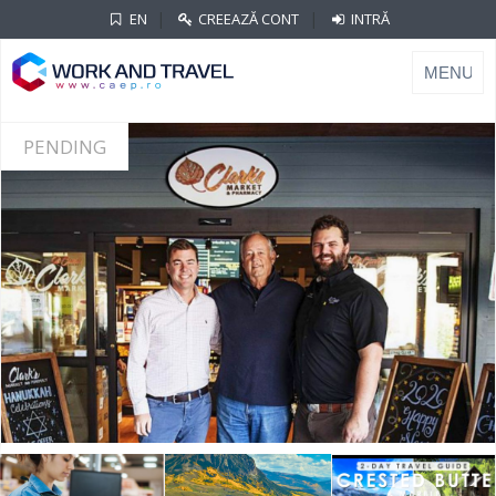
|
|
EN
CREEAZĂ CONT
INTRĂ
PENDING