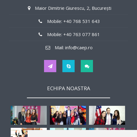
0$/weekly
Maior Dimitrie Giurescu, 2, București
Job Details
Mobile: +40 768 531 643
in offices
Mobile: +40 763 077 861
Tips
Mail: info@caep.ro
No
Hours
ECHIPA NOASTRA
32
Interview
-
Second Job