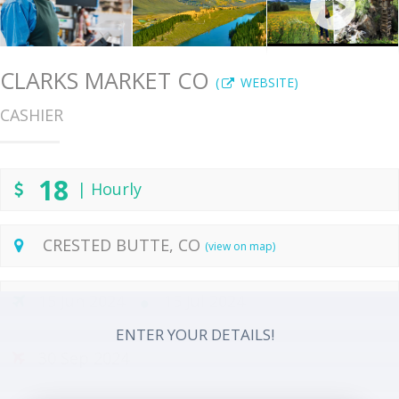
CLARKS MARKET CO
(
WEBSITE)
CASHIER
18
| Hourly
CRESTED BUTTE, CO
(view on map)
15 Jun 2024
15 Jul 2024
ENTER YOUR DETAILS!
30 Sep 2024