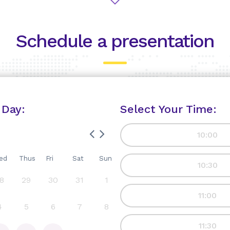
Schedule a presentation
 Day:
Select Your Time:
10:00
ed
Thus
Fri
Sat
Sun
10:30
8
29
30
31
1
11:00
4
5
6
7
8
11:30