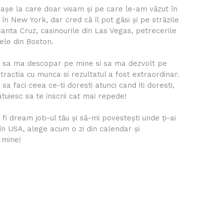
rașe la care doar visam și pe care le-am văzut în
 în New York, dar cred că îl pot găsi și pe străzile
Santa Cruz, casinourile din Las Vegas, petrecerile
ele din Boston.
t sa ma descopar pe mine si sa ma dezvolt pe
tractia cu munca si rezultatul a fost extraordinar.
 faci ceea ce-ti doresti atunci cand iti doresti,
tuiesc sa te inscrii cat mai repede!
fi dream job-ul tău și să-mi povestești unde ți-ai
 în USA, alege acum o zi din calendar și
 mine!