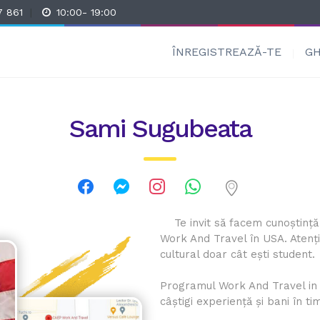
7 861
|
10:00- 19:00
ÎNREGISTREAZĂ-TE
GH
Sami Sugubeata
Te invit să facem cunoștinț
Work And Travel în USA. Atenț
cultural doar cât ești student.
Programul Work And Travel in 
câștigi experiență și bani în ti