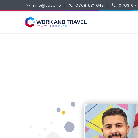
info@caep.ro
|
0768 531 643
|
0763 07