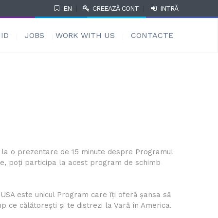
EN
|
CREEAZĂ CONT
|
INTRĂ
ID
JOBS
WORK WITH US
CONTACTE
ă la o prezentare de 15 minute despre Programul
ie, poți participa la acest program de schimb
USA este unicul Program care îți oferă șansa să
mp ce călătorești și te distrezi la Vară în America.