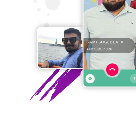
SAMI SUGUBEATA
+40768531326