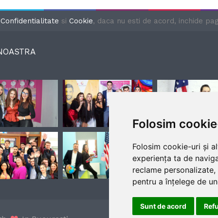
e
Confidentialitate
si
Cookie
, daca nu esti de acord, inchide pagi
 NOASTRA
Folosim cookie
Folosim cookie-uri și a
experiența ta de naviga
reclame personalizate, 
pentru a înțelege de und
Sunt de acord
Ref