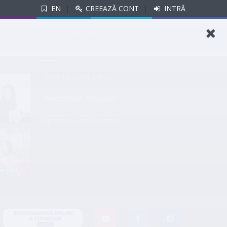
EN
|
CREEAZĂ CONT
|
INTRĂ
si vino in oficiu!
HID
JOBS
WORK WITH US
CONTACTE
LINKURI UTILE
Cere Lista de Joburi
Prezentare Program
Sponsors and Partners