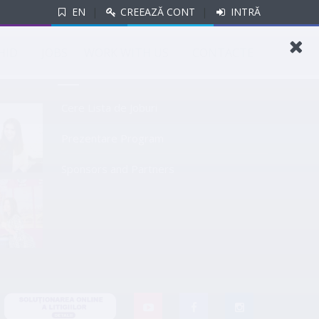
EN
|
CREEAZĂ CONT
|
INTRĂ
si vino in oficiu!
HID
JOBS
WORK WITH US
CONTACTE
LINKURI UTILE
Cere Lista de Joburi
Prezentare Program
Sponsors and Partners