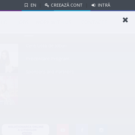
EN
|
CREEAZĂ CONT
|
INTRĂ
si vino in oficiu!
HID
JOBS
WORK WITH US
CONTACTE
LINKURI UTILE
Cere Lista de Joburi
Prezentare Program
Sponsors and Partners