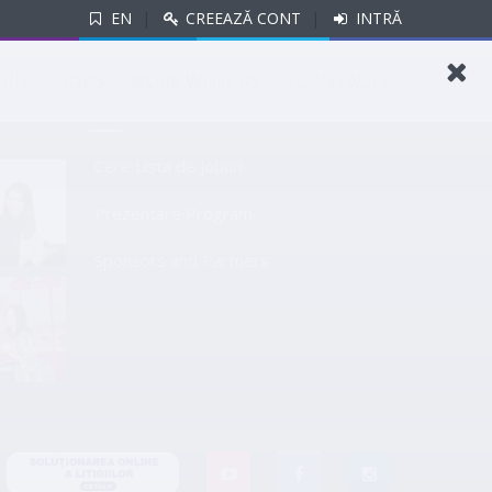
EN
|
CREEAZĂ CONT
|
INTRĂ
si vino in oficiu!
HID
JOBS
WORK WITH US
CONTACTE
LINKURI UTILE
Cere Lista de Joburi
Prezentare Program
Sponsors and Partners