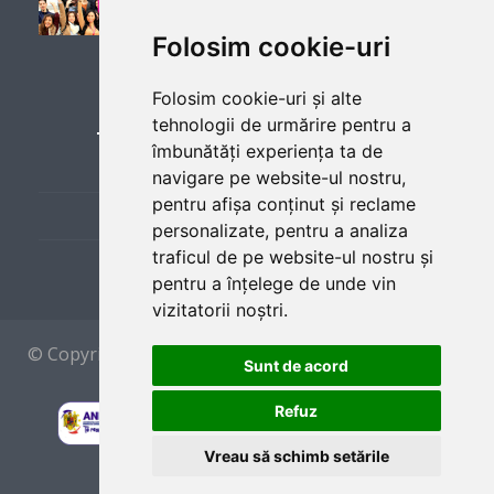
No
Folosim cookie-uri
LINKURI UTILE
Folosim cookie-uri și alte
tehnologii de urmărire pentru a
Employer
îmbunătăți experiența ta de
Cere Lista de Joburi
navigare pe website-ul nostru,
The Oar
(
website)
pentru afișa conținut și reclame
Prezentare Program
personalizate, pentru a analiza
A housekeeper maintains clean, sanitary, and organized
traficul de pe website-ul nostru și
Sponsors and Partners
environments in residential or commercial settings (hotels,
pentru a înțelege de unde vin
offices, hospitals). Key duties include dusting, vacuuming,
vizitatorii noștri.
mopping, sanitizing bathrooms, changing linens, doing
laundry, and replenishing supplies. They must follow safety
© Copyright 2012 by
CAEP
ROMANIA - Made With
protocols, manage time efficiently, and report
Sunt de acord
In București
maintenance issues.
Refuz
Vreau să schimb setările
Position