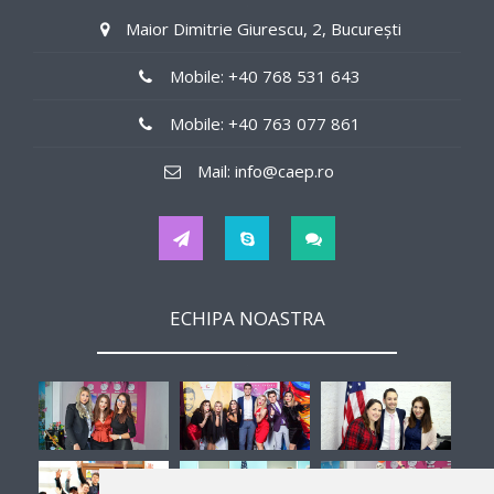
85$/weekly
Maior Dimitrie Giurescu, 2, București
Job Details
Mobile: +40 768 531 643
in offices
Mobile: +40 763 077 861
Tips
Mail: info@caep.ro
No
Hours
ECHIPA NOASTRA
32
Interview
Different, 30 Apr, 15:38, Bucuresti
Second Job