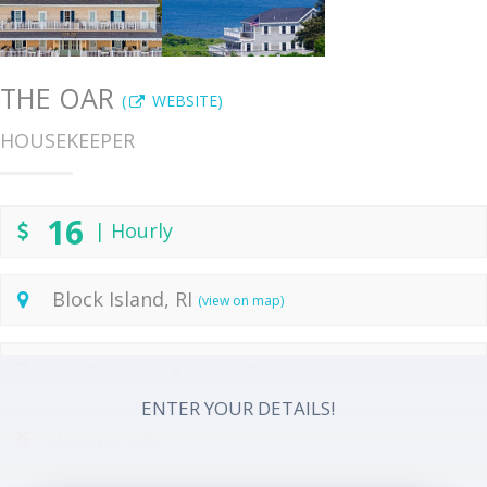
THE OAR
(
WEBSITE)
HOUSEKEEPER
16
| Hourly
Block Island, RI
(view on map)
15 Jun 2026
20 Jun 2026
ENTER YOUR DETAILS!
30 Sep 2026