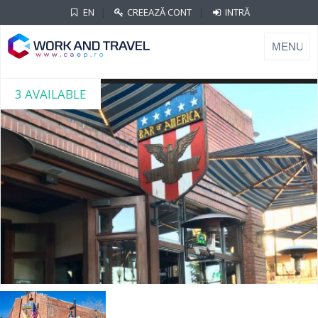
|
|
EN
CREEAZĂ CONT
INTRĂ
3 AVAILABLE