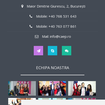
in the region around 200$/weekly
Maior Dimitrie Giurescu, 2, București
Job Details
Mobile: +40 768 531 643
in offices
Mobile: +40 763 077 861
Tips
Mail: info@caep.ro
Yes
Hours
ECHIPA NOASTRA
32
Interview
Lake Tahoe, 01 May, 18:24, Bucuresti
Second Job