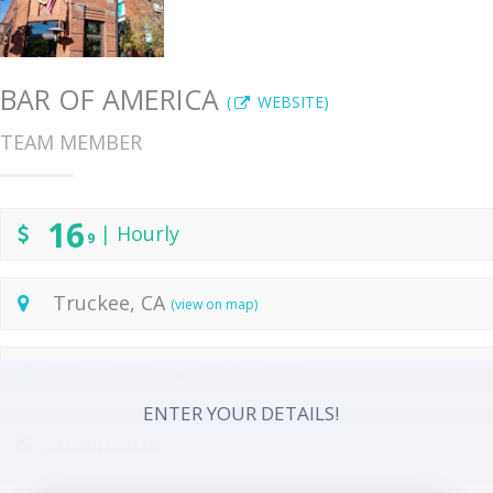
BAR OF AMERICA
(
WEBSITE)
TEAM MEMBER
16
| Hourly
9
Truckee, CA
(view on map)
15 Jun 2026
20 Jun 2026
ENTER YOUR DETAILS!
30 Sep 2026