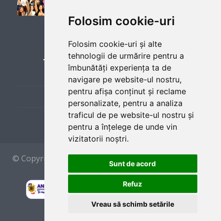
No
Folosim cookie-uri
LINKURI UTILE
Folosim cookie-uri și alte
tehnologii de urmărire pentru a
Employer
îmbunătăți experiența ta de
Cere Lista de Joburi
navigare pe website-ul nostru,
Bar of America
(
website)
pentru afișa conținut și reclame
Prezentare Program
personalizate, pentru a analiza
1 server, 2 support staff, 4 kitchen help
traficul de pe website-ul nostru și
Sponsors and Partners
pentru a înțelege de unde vin
vizitatorii noștri.
Position
© Copyright 2012 by
CAEP
ROMANIA - Made With
Sunt de acord
TEAM MEMBER
In București
Refuz
Team members help customers find desired goods or
Vreau să schimb setările
services. They answer questions, make purchase
recommendations and explain the benefits of the goods