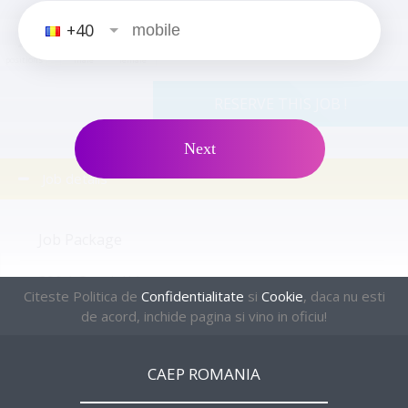
+40
2
positions
male
female
RESERVE THIS JOB !
Next
Job details
Job Package
390 $ Special**
Citeste Politica de
Confidentialitate
si
Cookie
, daca nu esti
de acord, inchide pagina si vino in oficiu!
English Level
ADVANCED
CAEP ROMANIA
Housing