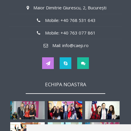
Maior Dimitrie Giurescu, 2, București
in the region around 125$/weekly
Mobile: +40 768 531 643
Job Details
Mobile: +40 763 077 861
in offices
Mail: info@caep.ro
Tips
Yes
Hours
ECHIPA NOASTRA
32
Interview
-