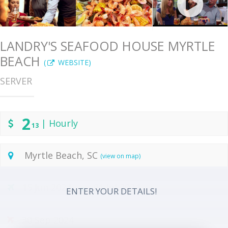
LANDRY'S SEAFOOD HOUSE MYRTLE
BEACH
(
WEBSITE)
SERVER
2
| Hourly
13
Myrtle Beach, SC
(view on map)
15 Jun 2024
01 Jul 2024
ENTER YOUR DETAILS!
30 Sep 2024