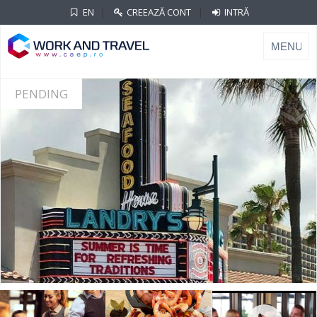
|
|
EN
CREEAZĂ CONT
INTRĂ
PENDING