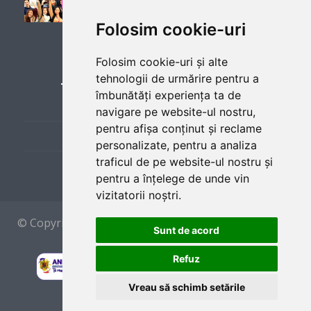
Second Job
Folosim cookie-uri
Yes
LINKURI UTILE
Folosim cookie-uri și alte
tehnologii de urmărire pentru a
îmbunătăți experiența ta de
Employer
Cere Lista de Joburi
navigare pe website-ul nostru,
pentru afișa conținut și reclame
Landry's Seafood House Myrtle
Prezentare Program
personalizate, pentru a analiza
Beach
(
website)
traficul de pe website-ul nostru și
Sponsors and Partners
pentru a înțelege de unde vin
You are responsible for learning the menu, wine and
vizitatorii noștri.
alcohol list, and daily specials. This is a fine dining
restaurant so you and your uniform are expected to be
© Copyright 2012 by
CAEP
ROMANIA - Made With
Sunt de acord
clean and presentable for every shift. Fine dining servers
In București
are responsible for providing guests with an exceptional
Refuz
dining experience. They work closely with chefs and other
kitchen staff to ensure that each course is prepared
Vreau să schimb setările
correctly and delivered in a timely fashion and have